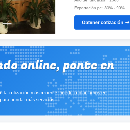
Año de fundación
2006
Exportación pc
80% - 90%
Obtener cotización
do online, ponte en
o la cotización más reciente, puede contactarnos en
ara brindar más servicios.