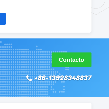
Contacto
+86-13928348837