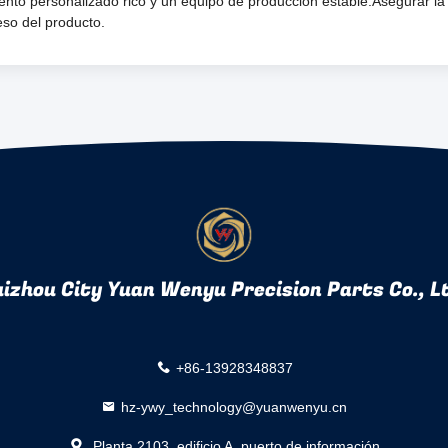
nto personalizado rico y un equipo de producción estable.Asegurar la s
so del producto.
izhou City Yuan Wenyu Precision Parts Co., L
+86-13928348837
hz-ywy_technology@yuanwenyu.cn
Planta 2103, edificio A, puerto de información