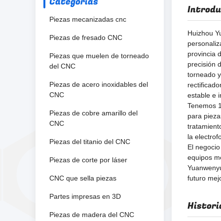
Categorías
Introdu
Piezas mecanizadas cnc
Huizhou Yu
Piezas de fresado CNC
personaliz
provincia 
Piezas que muelen de torneado
precisión 
del CNC
torneado y
Piezas de acero inoxidables del
rectificad
CNC
estable e 
Tenemos 1
Piezas de cobre amarillo del
para pieza
CNC
tratamient
la electrof
Piezas del titanio del CNC
El negocio
equipos mé
Piezas de corte por láser
Yuanwenyu 
CNC que sella piezas
futuro mejo
Partes impresas en 3D
Histori
Piezas de madera del CNC