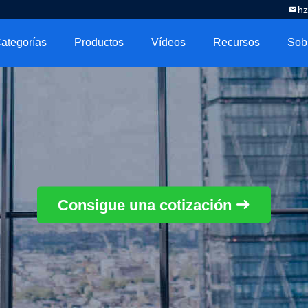
h
ategorías
Productos
Vídeos
Recursos
Consigue una cotización