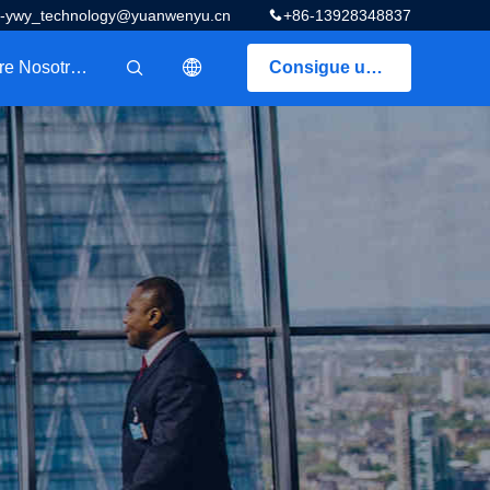
z-ywy_technology@yuanwenyu.cn
+86-13928348837
Sobre Nosotros
Consigue una cotización
描述