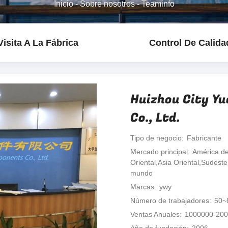
Inicio
-
Sobre nosotros
-
Teaminfo
Visita A La Fábrica
Control De Calida
Huizhou City Yu
Co., Ltd.
Tipo de negocio
Fabricante
Mercado principal
América de
Oriental,Asia Oriental,Sudest
mundo
Marcas
ywy
Número de trabajadores
50~
Ventas Anuales
1000000-20