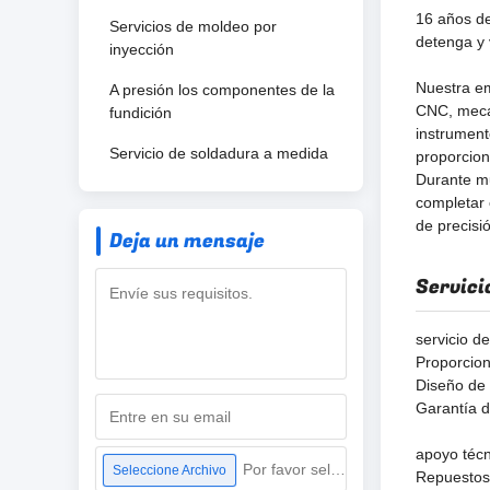
16 años de
Servicios de moldeo por
detenga y 
inyección
Nuestra em
A presión los componentes de la
CNC, meca
fundición
instrument
Servicio de soldadura a medida
proporcion
Durante mu
completar 
de precisi
Deja un mensaje
Servici
servicio d
Proporcion
Diseño de 
Garantía d
apoyo técn
Por favor seleccione archivo
Seleccione Archivo
Repuestos: