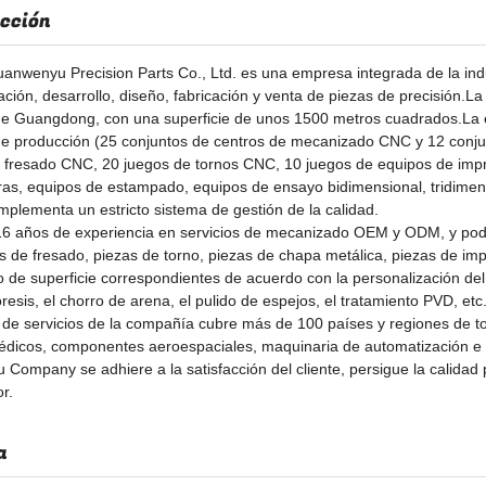
cción
anwenyu Precision Parts Co., Ltd. es una empresa integrada de la indu
ación, desarrollo, diseño, fabricación y venta de piezas de precisión.
de Guangdong, con una superficie de unos 1500 metros cuadrados.La
de producción (25 conjuntos de centros de mecanizado CNC y 12 con
 fresado CNC, 20 juegos de tornos CNC, 10 juegos de equipos de imp
oras, equipos de estampado, equipos de ensayo bidimensional, tridimens
implementa un estricto sistema de gestión de la calidad.
6 años de experiencia en servicios de mecanizado OEM y ODM, y pode
s de fresado, piezas de torno, piezas de chapa metálica, piezas de impr
o de superficie correspondientes de acuerdo con la personalización del 
oresis, el chorro de arena, el pulido de espejos, el tratamiento PVD, etc
 de servicios de la compañía cubre más de 100 países y regiones de t
dicos, componentes aeroespaciales, maquinaria de automatización e i
Company se adhiere a la satisfacción del cliente, persigue la calidad 
r.
a