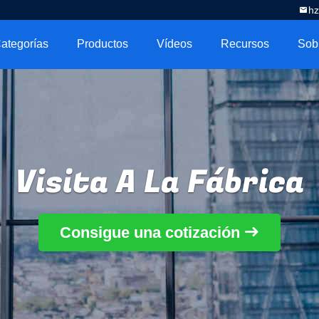
h
ategorías
Productos
Vídeos
Recursos
Visita A La Fábrica
Consigue una cotización