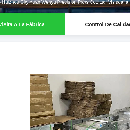
-
Huizhou City Yuan Wenyu Precision Parts Co., Ltd. Visita a la 
Visita A La Fábrica
Control De Calida