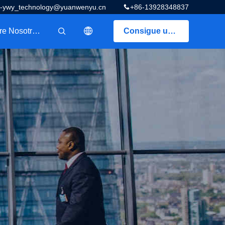
z-ywy_technology@yuanwenyu.cn
+86-13928348837
Sobre Nosotros
Consigue una cotización
描述