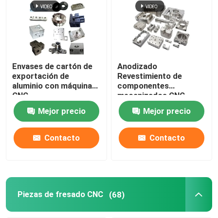
Envases de cartón de
Anodizado
exportación de
Revestimiento de
aluminio con máquinas
componentes
CNC
mecanizados CNC
STEP formato de
Mejor precio
Mejor precio
dibujo
Contacto
Contacto
Piezas de fresado CNC
(68)