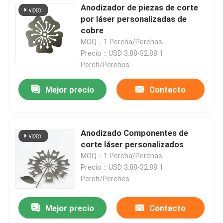
Anodizador de piezas de corte
por láser personalizadas de
Sobre nosotros
cobre
MOQ：1 Percha/Perchas
Precio：USD 3.88-32.88 1
Recorrido por la fábrica
Perch/Perches
Mejor precio
Contacto
Control de calidad
Contacta con nosotros
Anodizado Componentes de
corte láser personalizados
Noticias
MOQ：1 Percha/Perchas
Precio：USD 3.88-32.88 1
Perch/Perches
Piezas mecanizadas cnc
Mejor precio
Contacto
Piezas de fresado CNC