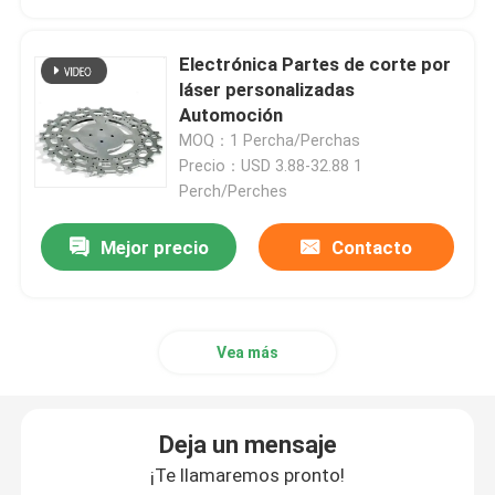
Piezas que muelen de torneado del CNC
Electrónica Partes de corte por
láser personalizadas
Automoción
Piezas de acero inoxidables del CNC
MOQ：1 Percha/Perchas
Precio：USD 3.88-32.88 1
Perch/Perches
Piezas de cobre amarillo del CNC
Mejor precio
Contacto
Piezas del titanio del CNC
Piezas de corte por láser
Vea más
CNC que sella piezas
Deja un mensaje
¡Te llamaremos pronto!
Partes impresas en 3D