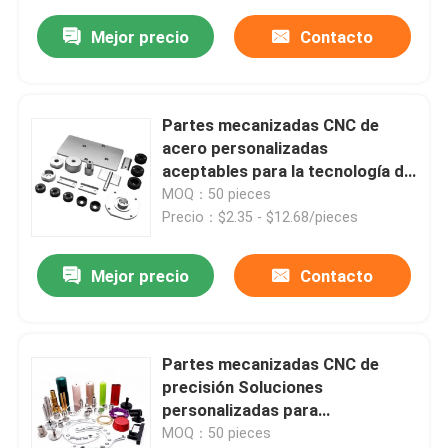
Mejor precio
Contacto
Partes mecanizadas CNC de
acero personalizadas
aceptables para la tecnología de
precisión de maquinaria
MOQ：50 pieces
industrial
Precio：$2.35 - $12.68/pieces
Mejor precio
Contacto
Partes mecanizadas CNC de
precisión Soluciones
personalizadas para
aplicaciones industriales
MOQ：50 pieces