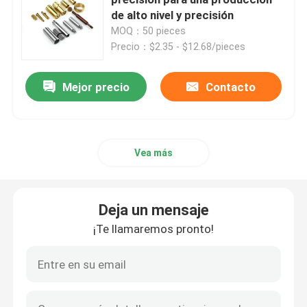
de alto nivel y precisión
MOQ：50 pieces
Piezas que muelen de torneado del CNC
Precio：$2.35 - $12.68/pieces
Piezas de acero inoxidables del CNC
Mejor precio
Contacto
Piezas de cobre amarillo del CNC
Vea más
Piezas del titanio del CNC
Deja un mensaje
Piezas de corte por láser
¡Te llamaremos pronto!
CNC que sella piezas
Partes impresas en 3D