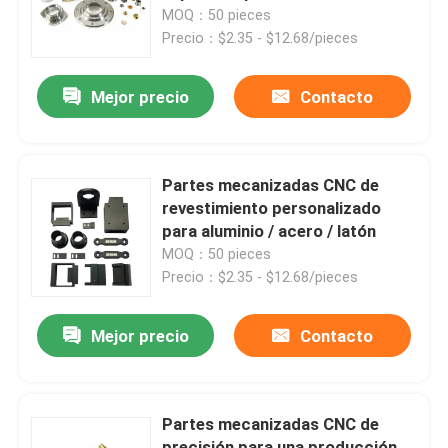
MOQ：50 pieces
Precio：$2.35 - $12.68/pieces
Sobre nosotros
Mejor precio
Contacto
Recorrido por la fábrica
Control de calidad
Partes mecanizadas CNC de
revestimiento personalizado
para aluminio / acero / latón
Contacta con nosotros
MOQ：50 pieces
Precio：$2.35 - $12.68/pieces
Noticias
Mejor precio
Contacto
Piezas mecanizadas cnc
Partes mecanizadas CNC de
Piezas de fresado CNC
precisión para una producción