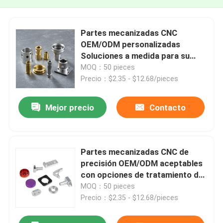
Partes mecanizadas CNC
OEM/ODM personalizadas
Soluciones a medida para su
proceso de producción
MOQ：50 pieces
Precio：$2.35 - $12.68/pieces
Mejor precio
Contacto
Partes mecanizadas CNC de
precisión OEM/ODM aceptables
con opciones de tratamiento de
superficie para productos de
MOQ：50 pieces
acero
Precio：$2.35 - $12.68/pieces