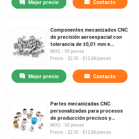
Mejor precio
Contacto
Componentes mecanizados CNC
de precisión aeroespacial con
tolerancia de ±0,01 mm e
inspección estricta
MOQ：50 pieces
Precio：$2.35 - $12.68/pieces
Mejor precio
Contacto
Partes mecanizadas CNC
personalizadas para procesos
de producción precisos y
precisos
MOQ：50 pieces
Precio：$2.35 - $12.68/pieces