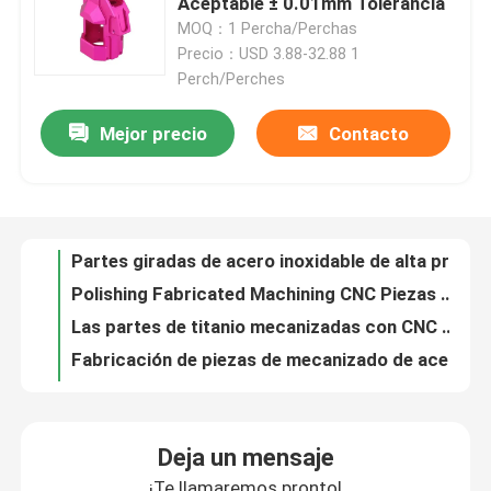
Aceptable ± 0.01mm Tolerancia
MOQ：1 Percha/Perchas
Precio：USD 3.88-32.88 1
Sobre nosotros
Perch/Perches
Recorrido por la fábrica
Mejor precio
Contacto
Partes giradas de acero inoxidable de alta precisión ±0,01 mm
Polishing Fabricated Machining CNC Piezas de latón electrónicas
Las partes de titanio mecanizadas con CNC para el pulido, el recocido y la normalización
Control de calidad
Fabricación de piezas de mecanizado de acero inoxidable a medida
Las piezas de titanio CNC personalizadas para la industria aeroespacial médica
Contacta con nosotros
Las piezas de latón CNC mecanizadas a medida
Partes de mecanizado CNC de acero inoxidable pulido personalizadas
Noticias
Partes industriales de titanio CNC para el anodizado
Componentes electrónicos Partes de latón CNC mecanizadas Tolerancia ± 0,01 mm
Piezas mecanizadas cnc
Las partes de corte por láser para automóviles Componentes Tolerancia ± 0,1 mm
Deja un mensaje
OEM ODM CNC Componentes girados de acero inoxidable para el envío de equipos industriales
Piezas de fresado CNC
¡Te llamaremos pronto!