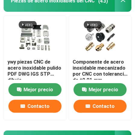
Piezas de acero inoxidables del CNC
(43)
ywy piezas CNC de
Componente de acero
acero inoxidable pulido
inoxidable mecanizado
PDF DWG IGS STP
por CNC con tolerancia
dibujo
de ±0,01 mm
Mejor precio
Mejor precio
Contacto
Contacto