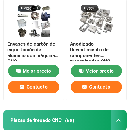
Piezas de madera del CNC
Servicios de moldeo por inyección
Envases de cartón de
Anodizado
exportación de
Revestimiento de
A presión los componentes de la fundición
aluminio con máquinas
componentes
CNC
mecanizados CNC
STEP formato de
Servicio de soldadura a medida
Mejor precio
Mejor precio
dibujo
Contacto
Contacto
Piezas de fresado CNC
(68)