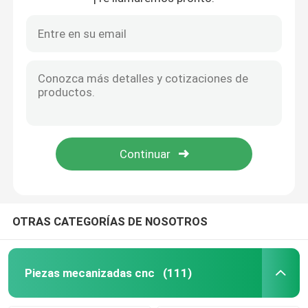
Componentes electrónicos y piezas de latón CNC
Las piezas mecanizadas de titanio aeroespacial CNC tolerancia ± 0,01 mm
Piezas que muelen de torneado del CNC
Anodizador de piezas de corte por láser personalizadas de cobre
Las piezas mecanizadas CNC de titanio para la industria aeroespacial
Piezas de acero inoxidables del CNC
Precisión de las piezas de corte por láser personalizadas de acero inoxidable
Componentes mecanizados de latón controlados por ordenador
Piezas de cobre amarillo del CNC
Partes metálicas estampadas a medida Revestimiento de zinc Revestimiento de níquel
Electrónica Partes de corte por láser personalizadas Automoción
Piezas del titanio del CNC
Partes de mecanizado CNC de latón personalizado de alta precisión
Piezas de corte por láser
OTRAS CATEGORÍAS DE NOSOTROS
CNC que sella piezas
Piezas mecanizadas cnc
(111)
Partes impresas en 3D