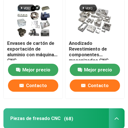
Piezas de madera del CNC
Servicios de moldeo por inyección
Envases de cartón de
Anodizado
exportación de
Revestimiento de
A presión los componentes de la fundición
aluminio con máquinas
componentes
CNC
mecanizados CNC
STEP formato de
Servicio de soldadura a medida
Mejor precio
Mejor precio
dibujo
Contacto
Contacto
Piezas de fresado CNC
(68)