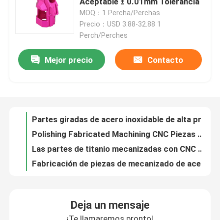
Aceptable ± 0.01mm Tolerancia
MOQ：1 Percha/Perchas
Precio：USD 3.88-32.88 1
Sobre nosotros
Perch/Perches
Recorrido por la fábrica
Mejor precio
Contacto
Partes giradas de acero inoxidable de alta precisión ±0,01 mm
Polishing Fabricated Machining CNC Piezas de latón electrónicas
Las partes de titanio mecanizadas con CNC para el pulido, el recocido y la normalización
Control de calidad
Fabricación de piezas de mecanizado de acero inoxidable a medida
Las piezas de titanio CNC personalizadas para la industria aeroespacial médica
Contacta con nosotros
Las piezas de latón CNC mecanizadas a medida
Partes de mecanizado CNC de acero inoxidable pulido personalizadas
Noticias
Partes industriales de titanio CNC para el anodizado
Componentes electrónicos Partes de latón CNC mecanizadas Tolerancia ± 0,01 mm
Piezas mecanizadas cnc
Las partes de corte por láser para automóviles Componentes Tolerancia ± 0,1 mm
Deja un mensaje
OEM ODM CNC Componentes girados de acero inoxidable para el envío de equipos industriales
Piezas de fresado CNC
¡Te llamaremos pronto!