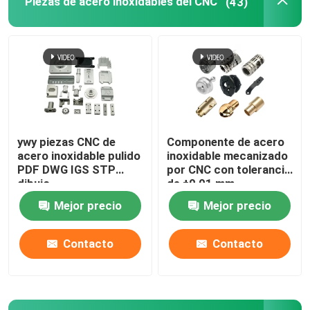
Piezas de acero inoxidables del CNC
(43)
ywy piezas CNC de
Componente de acero
acero inoxidable pulido
inoxidable mecanizado
PDF DWG IGS STP
por CNC con tolerancia
dibujo
de ±0,01 mm
Mejor precio
Mejor precio
Contacto
Contacto