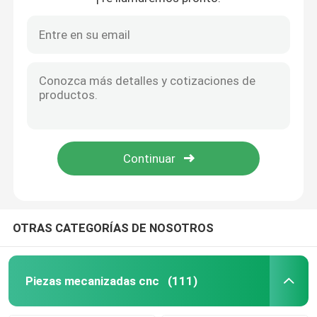
Componentes electrónicos y piezas de latón CNC
Las piezas mecanizadas de titanio aeroespacial CNC tolerancia ± 0,01 mm
Piezas que muelen de torneado del CNC
Anodizador de piezas de corte por láser personalizadas de cobre
Las piezas mecanizadas CNC de titanio para la industria aeroespacial
Piezas de acero inoxidables del CNC
Precisión de las piezas de corte por láser personalizadas de acero inoxidable
Componentes mecanizados de latón controlados por ordenador
Piezas de cobre amarillo del CNC
Partes metálicas estampadas a medida Revestimiento de zinc Revestimiento de níquel
Electrónica Partes de corte por láser personalizadas Automoción
Piezas del titanio del CNC
Partes de mecanizado CNC de latón personalizado de alta precisión
Piezas de corte por láser
OTRAS CATEGORÍAS DE NOSOTROS
CNC que sella piezas
Piezas mecanizadas cnc
(111)
Partes impresas en 3D